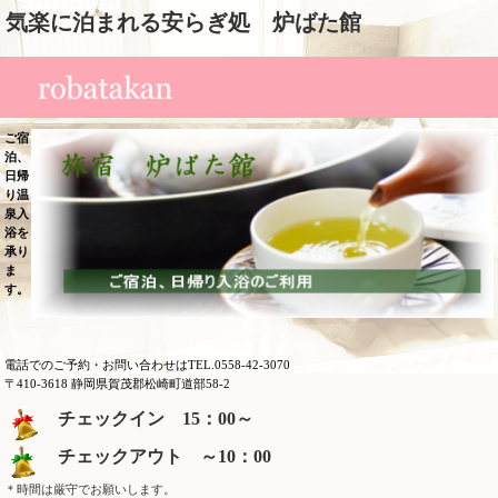
気楽に泊まれる安らぎ処 炉ばた館
ご宿
泊、
日帰
り温
泉入
浴を
承り
ま
す。
電話でのご予約・お問い合わせは
TEL.0558-42-3070
〒410-3618 静岡県賀茂郡松崎町道部58-2
チェックイン 15：00～
チェックアウト ～10：00
＊時間は厳守でお願いします。