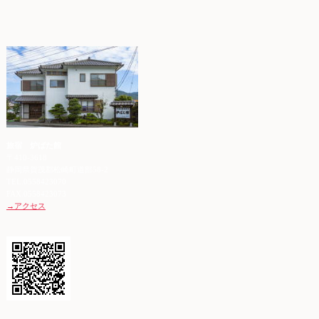
旅宿 炉ばた館
〒410-3618
静岡県賀茂郡松崎町道部58-2
TEL.0558423070
FAX.0558423073
→アクセス